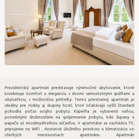
300 €
Prezidentský apartmán predstavuje výnimočné ubytovanie, ktoré
kombinuje komfort a eleganciu s dvomi samostatnými spálňami a
obývačkou, s možnosťou prístelky. Tento priestranný apartmán je
ideálny pre rodiny aj skupiny hostí, ktorí očakávajú vyšší štandard
pohodlia počas svojho pobytu. Kúpeľňa je vybavená vaňou,
potrebnými drobnosťami na spríjemnenie pobytu, kde župany a
papuče sú neodmysliteľnou súčasťou. V apartmáne sa nachádza TV,
pripojenie na WiFi , dostatok úložného priestoru a klimatizáciu vo
všetkých miestnostiach apartmánu. Apartmán