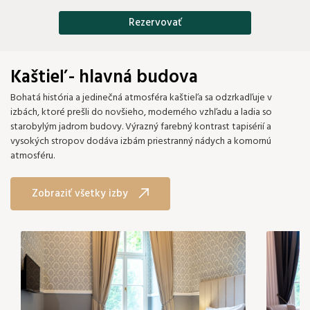
Rezervovať
Kaštieľ - hlavná budova
Bohatá história a jedinečná atmosféra kaštieľa sa odzrkadľuje v
izbách, ktoré prešli do novšieho, moderného vzhľadu a ladia so
starobylým jadrom budovy. Výrazný farebný kontrast tapisérií a
vysokých stropov dodáva izbám priestranný nádych a komornú
atmosféru.
Zobraziť všetky izby