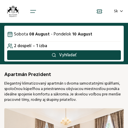
Vyberte počet osôb
Voľba jazyka
Vyberte termín pobytu
Sk
1. izba
August 2026
EN
Sobota
08 August
-
Pondelok
10 August
Počet dospelých
Po
Ut
St
Št
Pi
So
2
Ne
Domov
2
dospelí
●
1
izba
01
02
Balíčky
Vyhľadať
Počet detí
0
08
09
03
04
05
06
07
Izby
300 €
300 €
Apartmán Prezident
10
11
12
13
14
15
16
Darčekové poukážky
Elegantný klimatizovaný apartmán s dvoma samostatnými spálňami,
300 €
300 €
300 €
300 €
300 €
300 €
300 €
spoločnou kúpeľňou a priestrannou obývacou miestnosťou ponúka
17
18
19
20
21
22
23
ideálne spojenie komfortu a súkromia. Je skvelou voľbou pre menšie
300 €
300 €
300 €
300 €
300 €
300 €
300 €
pracovné tímy, rodiny aj skupiny priateľov.
24
25
26
27
28
29
30
300 €
300 €
300 €
300 €
300 €
300 €
300 €
31