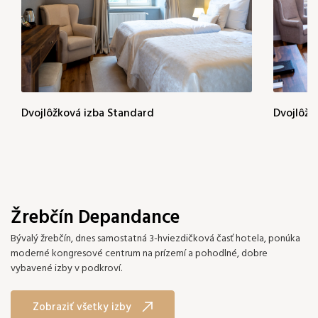
Dvojlôžková izba Standard
Dvojlôžk
Žrebčín Depandance
Bývalý žrebčín, dnes samostatná 3-hviezdičková časť hotela, ponúka
moderné kongresové centrum na prízemí a pohodlné, dobre
vybavené izby v podkroví.
Zobraziť všetky izby