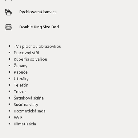
Rychlovarná kanvica
Double King Size Bed
TV s plochou obrazovkou
Pracovný stôl
Kúpeľňa so vaňou
Župany
Papuče
Uteráky
Telefón
Trezor
Šatníková skriňa
Sušič na vlasy
Kozmetická sada
Wi-Fi
Klimatizácia