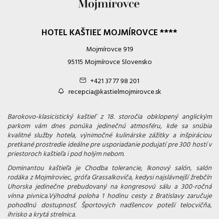
HOTEL KAŠTIEĽ MOJMÍROVCE ****
Mojmírovce 919
95115 Mojmírovce Slovensko
+421 37 77 98 201
recepcia@kastielmojmirovce.sk
Barokovo-klasicistický kaštieľ z 18. storočia obklopený anglickým
parkom vám dnes ponúka jedinečnú atmosféru, kde sa snúbia
kvalitné služby hotela, výnimočné kulinárske zážitky a inšpiráciou
pretkané prostredie ideálne pre usporiadanie podujatí pre 300 hostí v
priestoroch kaštieľa i pod holým nebom.
Dominantou kaštieľa je Chodba tolerancie, Ikonový salón, salón
rodáka z Mojmíroviec, grófa Grassalkoviča, kedysi najslávnejší žrebčín
Uhorska jedinečne prebudovaný na kongresovú sálu a 300-ročná
vínna pivnica.
Výhodná poloha 1 hodinu cesty z Bratislavy zaručuje
pohodlnú dostupnosť.
Športových nadšencov poteší telocvičňa,
ihrisko a krytá strelnica.