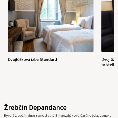
Dvojlôžková izba Standard
Dvojlôžk
prístelky
Žrebčín Depandance
Bývalý žrebčín, dnes samostatná 3-hviezdičková časť hotela, ponúka