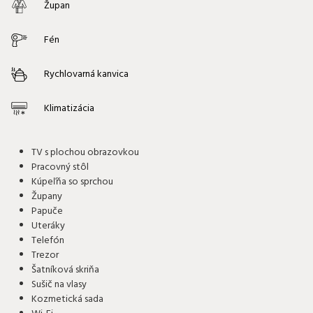
Župan
Fén
Rychlovarná kanvica
Klimatizácia
TV s plochou obrazovkou
Pracovný stôl
Kúpeľňa so sprchou
Župany
Papuče
Uteráky
Telefón
Trezor
Šatníková skriňa
Sušič na vlasy
Kozmetická sada