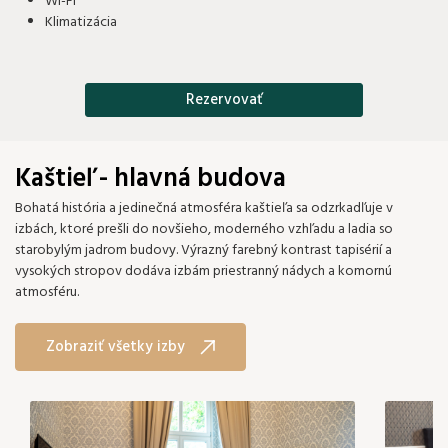
Wi-Fi
Klimatizácia
Rezervovať
Kaštieľ - hlavná budova
Bohatá história a jedinečná atmosféra kaštieľa sa odzrkadľuje v
izbách, ktoré prešli do novšieho, moderného vzhľadu a ladia so
starobylým jadrom budovy. Výrazný farebný kontrast tapisérií a
vysokých stropov dodáva izbám priestranný nádych a komornú
atmosféru.
Zobraziť všetky izby