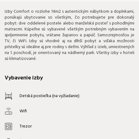
Izby Comfort o rozlohe 14m2 s autentickým nábytkom a doplnkami,
ponúkajú ubytovanie so všetkým, čo potrebujete pre dokonalý
pobyt: dve oddelené postele alebo manželská posteľ s pohodlnými
matracmi. Kúpeľne sú vybavené všetkým potrebným vybavením na
spríjemnenie pobytu, vrátane županov a papúč. Samozrejmosťou je
TV, či WiFi. Izby sú vhodné aj na dlhší pobyt a vďaka možnosti
prístelky sú ideálne aj pre rodiny s deťmi. Výhľad z izieb, umiestnených
na 1. poschodí, je orientovaný na nádherný park. Všetky izby v hoteli
sú klimatizované.
Vybavenie izby
Detská postieľka (na vyžiadanie)
Wifi
Trezor