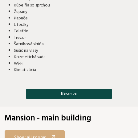
Kúpeľňa so sprchou
Župany
Papuče
Uteráky
Telefón
Trezor
Šatníková skriňa
Sušič na vlasy
Kozmetická sada
Wi-Fi
Klimatizácia
Reserve
Mansion - main building
Show all rooms