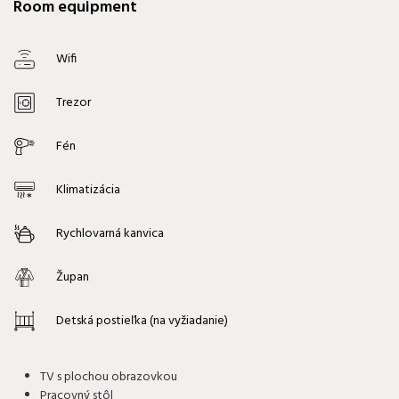
Room equipment
Wifi
Trezor
Fén
Klimatizácia
Rychlovarná kanvica
Župan
Detská postieľka (na vyžiadanie)
TV s plochou obrazovkou
Pracovný stôl