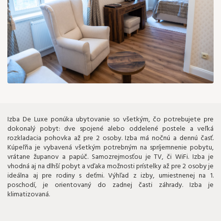
120 €
Izba De Luxe ponúka ubytovanie so všetkým, čo potrebujete pre
dokonalý pobyt: dve spojené alebo oddelené postele a veľká
rozkladacia pohovka až pre 2 osoby. Izba má nočnú a dennú časť.
Kúpeľňa je vybavená všetkým potrebným na spríjemnenie pobytu,
vrátane županov a papúč. Samozrejmosťou je TV, či WiFi. Izba je
vhodná aj na dlhší pobyt a vďaka možnosti prístelky až pre 2 osoby je
ideálna aj pre rodiny s deťmi. Výhľad z izby, umiestnenej na 1.
poschodí, je orientovaný do zadnej časti záhrady. Izba je
klimatizovaná.