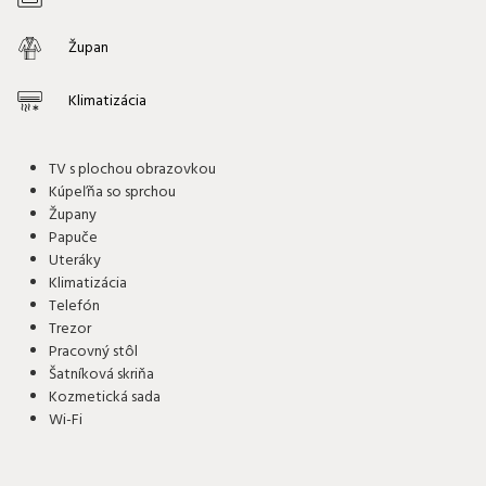
Župan
Klimatizácia
TV s plochou obrazovkou
Kúpeľňa so sprchou
Župany
Papuče
Uteráky
Klimatizácia
Telefón
Trezor
Pracovný stôl
Šatníková skriňa
Kozmetická sada
Wi-Fi