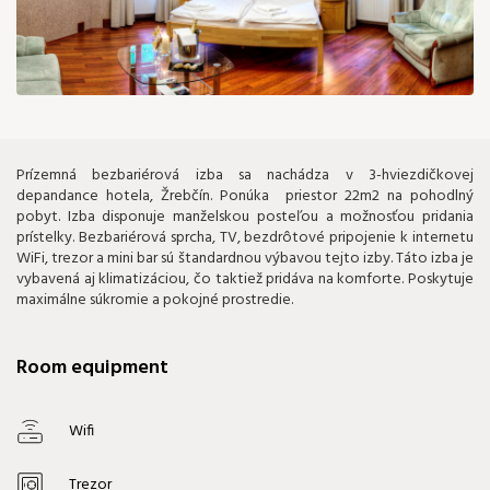
90 €
Prízemná bezbariérová izba sa nachádza v 3-hviezdičkovej
depandance hotela, Žrebčín. Ponúka priestor 22m2 na pohodlný
pobyt. Izba disponuje manželskou posteľou a možnosťou pridania
prístelky. Bezbariérová sprcha, TV, bezdrôtové pripojenie k internetu
WiFi, trezor a mini bar sú štandardnou výbavou tejto izby. Táto izba je
vybavená aj klimatizáciou, čo taktiež pridáva na komforte. Poskytuje
maximálne súkromie a pokojné prostredie.
Room equipment
Wifi
Trezor